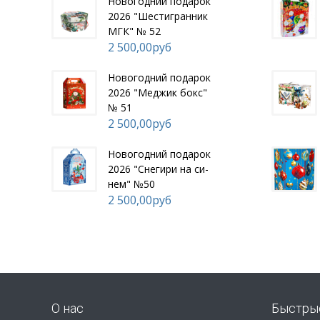
Но­вогод­ний по­дарок
2026 "Шес­тигран­ник
МГК" № 52
2 500,00руб
Но­вогод­ний по­дарок
2026 "Мед­жик бокс"
№ 51
2 500,00руб
Но­вогод­ний по­дарок
2026 "Сне­гири на си­
нем" №50
2 500,00руб
О нас
Быстры