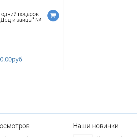
годний подарок
"Дед и зайцы" №
.
00,00руб
росмотров
Наши новинки