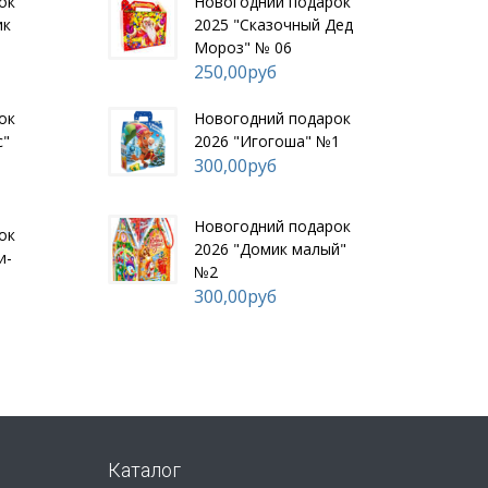
рок
Но­вогод­ний по­дарок
ик
2025 "Ска­зоч­ный Дед
Мо­роз" № 06
250,00руб
рок
Но­вогод­ний по­дарок
с"
2026 "Иго­гоша" №1
300,00руб
Но­вогод­ний по­дарок
рок
2026 "До­мик ма­лый"
и­
№2
300,00руб
Каталог